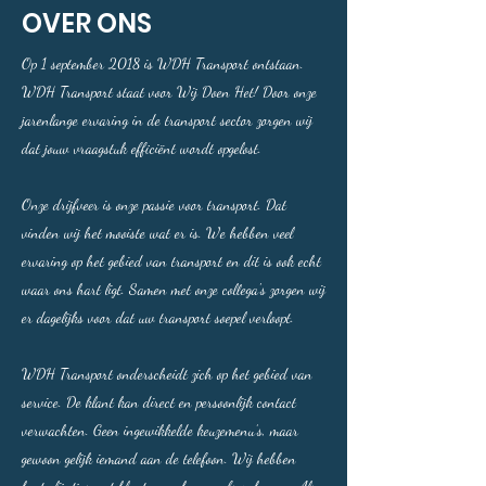
OVER ONS
Op 1 september 2018 is WDH Transport ontstaan.
WDH Transport staat voor Wij Doen Het! Door onze
jarenlange ervaring in de transport sector zorgen wij
dat jouw vraagstuk efficiënt wordt opgelost.
Onze drijfveer is onze passie voor transport. Dat
vinden wij het mooiste wat er is. We hebben veel
ervaring op het gebied van transport en dit is ook echt
waar ons hart ligt. Samen met onze collega's zorgen wij
er dagelijks voor dat uw transport soepel verloopt.
WDH Transport onderscheidt zich op het gebied van
service. De klant kan direct en persoonlijk contact
verwachten. Geen ingewikkelde keuzemenu’s, maar
gewoon gelijk iemand aan de telefoon. Wij hebben