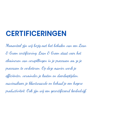
Orderpicking
CERTIFICERINGEN
Momenteel zijn wij bezig met het behalen van een Lean
& Green certificering. Lean & Green staat voor het
elimineren van verspillingen in je processen om zo je
processen te verbeteren. Op deze manier werk je
efficiënter, verminder je kosten en doorlooptijden,
maximaliseer je klantwaarde en behaal je een hogere
productiviteit. Ook zijn wij een gecertificeerd leerbedrijf.