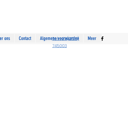
er ons
Contact
Algemene voorwaarden
Meer
Tel.: +31 (0516)
745003